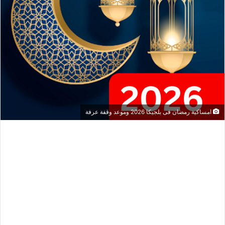
امساكية رمضان فى بلجيكا 2026 وموعد وقفة عرفة