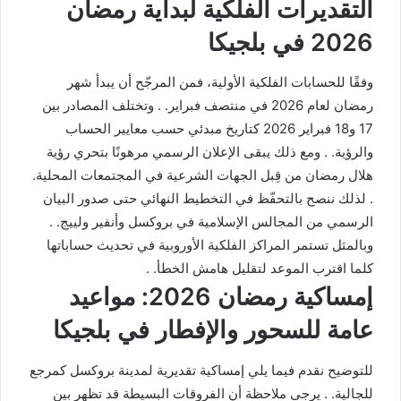
التقديرات الفلكية لبداية رمضان
2026 في بلجيكا
وفقًا للحسابات الفلكية الأولية، فمن المرجّح أن يبدأ شهر
رمضان لعام 2026 في منتصف فبراير. . وتختلف المصادر بين
17 و18 فبراير 2026 كتاريخ مبدئي حسب معايير الحساب
والرؤية. . ومع ذلك يبقى الإعلان الرسمي مرهونًا بتحري رؤية
هلال رمضان من قِبل الجهات الشرعية في المجتمعات المحلية.
. لذلك ننصح بالتحفّظ في التخطيط النهائي حتى صدور البيان
الرسمي من المجالس الإسلامية في بروكسل وأنفير ولييج. .
وبالمثل تستمر المراكز الفلكية الأوروبية في تحديث حساباتها
كلما اقترب الموعد لتقليل هامش الخطأ. .
إمساكية رمضان 2026: مواعيد
عامة للسحور والإفطار في بلجيكا
للتوضيح نقدم فيما يلي إمساكية تقديرية لمدينة بروكسل كمرجع
للجالية. . يرجى ملاحظة أن الفروقات البسيطة قد تظهر بين