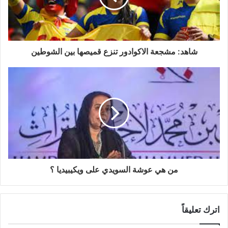
شاهد: مشجعة الاكوادور تنزع قميصها بين الشوطين
من هي عوشة السويدي على ويكيبيديا ؟
اترك تعليقاً