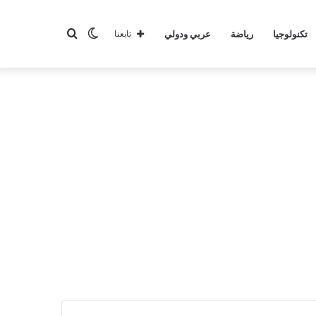
الوضع
بحث
تكنولوجيا
رياضة
عربي ودولي
تابعنا
المظلم
عن