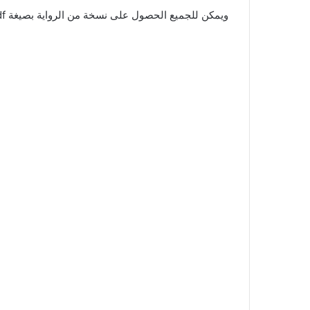
ويمكن للجميع الحصول على نسخة من الرواية بصيغة pdf للاستمتاع بقراءتها بأي مكان وأي وقت عبر الهاتف المحمول.