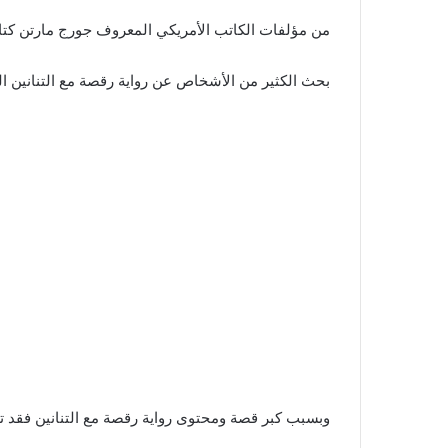
من مؤلفات الكاتب الأمريكي المعروف جورج مارتن كتاب رقصة مع التنانين (A Dance with Dragons)‏ وهو
بحث الكثير من الأشخاص عن رواية رقصة مع التنانين التي صدرت عام 2011، و
وبسبب كبر قصة ومحتوى رواية رقصة مع التنانين فقد تم صد