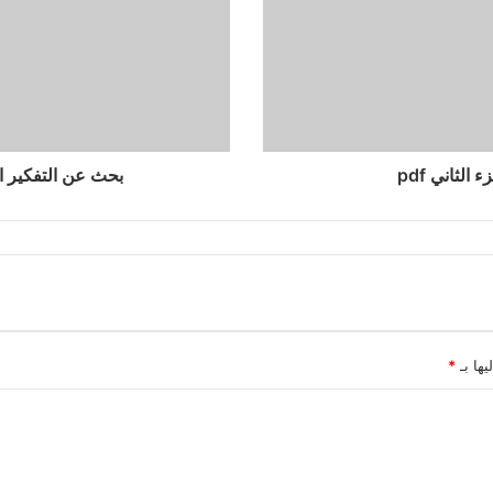
الثاني pdf
بحث عن التفكير ال
يها بـ
*