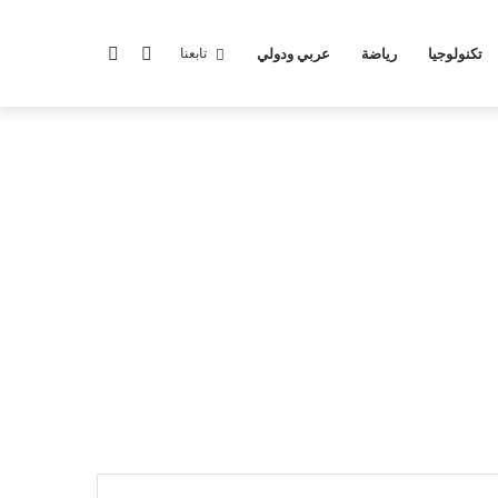
الوضع
بحث
تكنولوجيا
رياضة
عربي ودولي
تابعنا
المظلم
عن