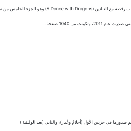
 الجزء الخامس من سلسلة الجليد والنار.
تكونت من 1040 صفحة.
ورها في جزئين الأول (أحلامٌ وغُبار)، والثاني (بعدَ الوليمَة.)