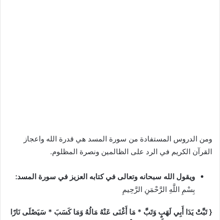
ومن الدروس المستفادة من سورة المسد هي قدرة الله واعجاز
القرآن الكريم في الرد على الظالمين ونصرة المظلوم.
ويقول الله سبحانه وتعالى في كتابه العزيز في سورة المسد:
بِسْمِ اللَّهِ الرَّحْمَنِ الرَّحِيمِ
{ تَبَّتْ يَدَا أَبِي لَهَبٍ وَتَبَّ * مَا أَغْنَى عَنْهُ مَالُهُ وَمَا كَسَبَ * سَيَصْلَى نَارًا