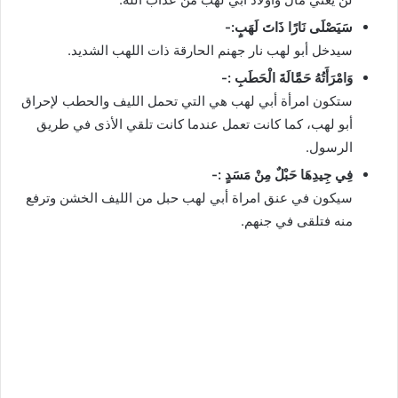
سَيَصْلَى نَارًا ذَاتَ لَهَبٍ:-
سيدخل أبو لهب نار جهنم الحارقة ذات اللهب الشديد.
وَامْرَأَتُهُ حَمَّالَةَ الْحَطَبِ :-
ستكون امرأة أبي لهب هي التي تحمل الليف والحطب لإحراق
أبو لهب، كما كانت تعمل عندما كانت تلقي الأذى في طريق
الرسول.
فِي جِيدِهَا حَبْلٌ مِنْ مَسَدٍ :-
سيكون في عنق امراة أبي لهب حبل من الليف الخشن وترفع
منه فتلقى في جنهم.