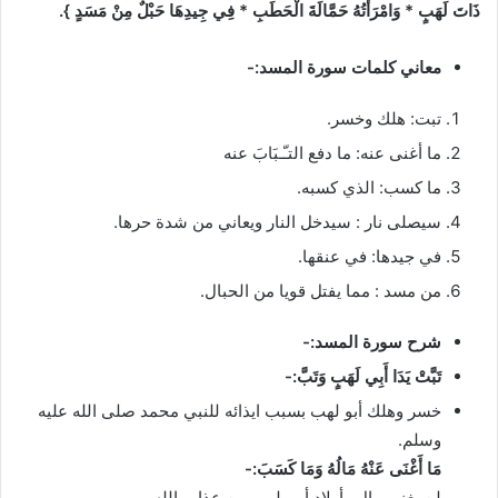
ذَاتَ لَهَبٍ * وَامْرَأَتُهُ حَمَّالَةَ الْحَطَبِ * فِي جِيدِهَا حَبْلٌ مِنْ مَسَدٍ }.
معاني كلمات سورة المسد:-
تبت: هلك وخسر.
ما أغنى عنه: ما دفع التـّـبَابَ عنه
ما كسب: الذي كسبه.
سيصلى نار : سيدخل النار ويعاني من شدة حرها.
في جيدها: في عنقها.
من مسد : مما يفتل قويا من الحبال.
شرح سورة المسد:-
تَبَّتْ يَدَا أَبِي لَهَبٍ وَتَبَّ:-
خسر وهلك أبو لهب بسبب ايذائه للنبي محمد صلى الله عليه
وسلم.
مَا أَغْنَى عَنْهُ مَالُهُ وَمَا كَسَبَ:-
لن يغني مال وأولاد أبي لهب من عذاب الله.