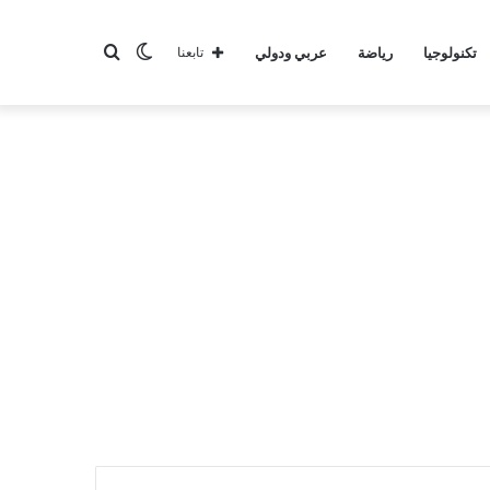
الوضع
بحث
تكنولوجيا
رياضة
عربي ودولي
تابعنا
المظلم
عن