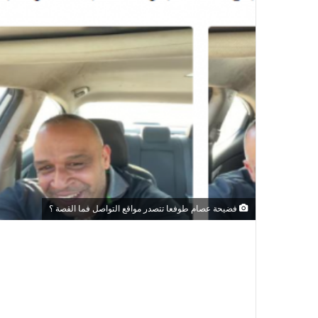
فضيحة عصام طوفعا تتصدر مواقع التواصل فما القصة ؟