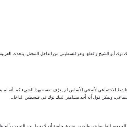
توك أبو الشيخ واقطع، وهو فلسطيني من الداخل المحتل، يتحدث العربية 
صة tik tok ولا يمكن وصفه بالناشط الاجتماعي لأنه في الأساس لم يعرّف نفسه بهذا الشيء ك
ماعي، ويمكن قول أنه أحد مشاهير التيك توك في فلسطين الداخل.
الجمهور الفلسطيني والعربي بشدة، خاصة أنه لا يخجل من التحدث بألفاظ خ