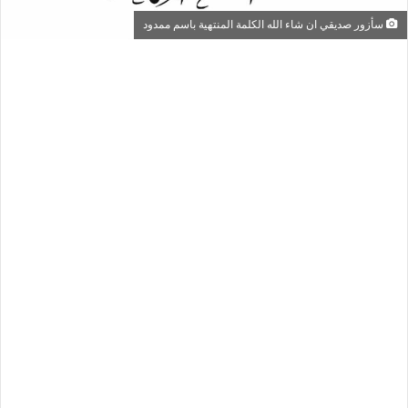
سأزور صديقي ان شاء الله الكلمة المنتهية باسم ممدود