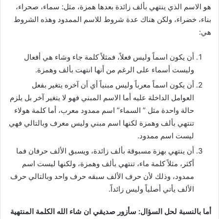
هو الاسم الذي ينتهي بألف زائدة بعدها همزة، مثل: سماء، صحراء،
بناء، خضراء، ولكن هناك عدة شروط للاسم الممدود وهذه الشروط
هي:
أن يكون اسماً وليس فعلاً، فمثلاً كلمة جاء وشاء هي أفعال
وليست أسماء على الرغم من أنها انتهت بألف وهمزة.
أن يكون اسماً معرباً وليس مبنياً أي أن آخره يتغير بفعل
العوامل الداخلة عليه أما الاسم المبني فهو لا يتغير آخر بل يلزم
حالة واحدة مثل ” السماء” اسم ممدود معرب، أما كلمة هولاء
تنتهي بألف وهمزة لكنها اسم مبني وليس معرف وبالتالي فهي
ليست اسم ممدود.
أن ينتهي بهزة مسبوقة بألف زائدة، ويسبق الألف حرفان فما
أكثر، مثلاً كلمة ماء، تنتهي بألف وهمزة، ولكنها ليست اسم
ممدود، وذلك لأن حرف الألف سبقه حرف واحد وبالتالي حرف
الألف يأتي أصلياً وليس زائداً.
أما بالنسبة لحل السؤال: سأزور صديقي ان شاء الله الكلمة المنتهية