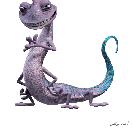
أندل بوكس