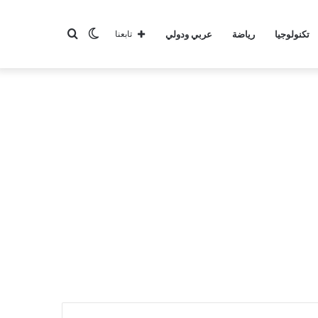
الوضع
بحث
تكنولوجيا
رياضة
عربي ودولي
تابعنا
المظلم
عن