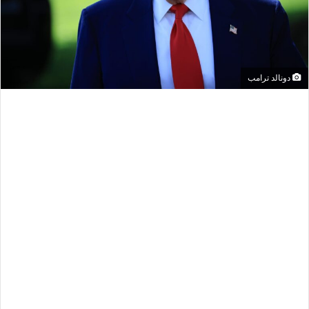
دونالد ترامب