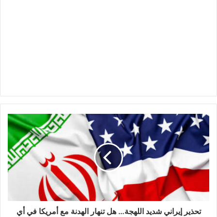
تحذير إيراني شديد اللهجة… هل تنهار الهدنة مع أمريكا في أي