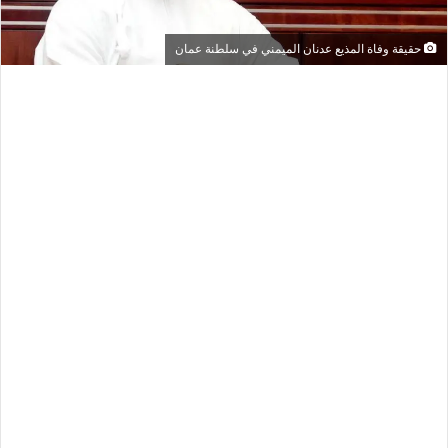
حقيقة وفاة المذيع عدنان الميمني في سلطنة عمان