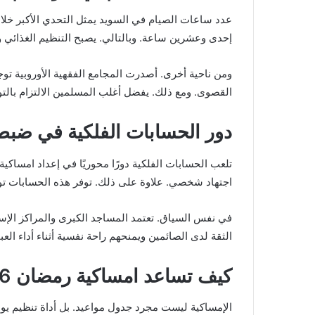
عدد ساعات الصيام في السويد يمثل التحدي الأكبر خلال
إحدى وعشرين ساعة. وبالتالي. يصبح التنظيم الغذائي وال
ومن ناحية أخرى. أصدرت المجامع الفقهية الأوروبية تو
القصوى. ومع ذلك. يفضل أغلب المسلمين الالتزام بالتوقيت المحلي طالما كا
دور الحسابات الفلكية في ضبط امساكية
اجتهاد شخصي. علاوة على ذلك. توفر هذه الحسابات توحيد
في نفس السياق. تعتمد المساجد الكبرى والمراكز الإسلام
الثقة لدى الصائمين ويمنحهم راحة نفسية أثناء أداء العبا
كيف تساعد امساكية رمضان 2026 السويد على تنظيم الحياة اليومية :
الإمساكية ليست مجرد جدول مواعيد. بل أداة تنظيم يو