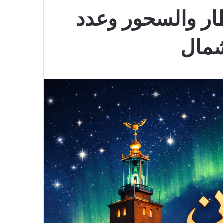
عيد الإفطار والسحور وعدد
شمال