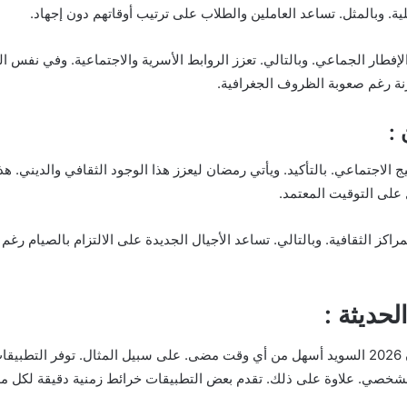
ية. وبالمثل. تساعد العاملين والطلاب على ترتيب أوقاتهم دون إجهاد.
لإفطار الجماعي. وبالتالي. تعزز الروابط الأسرية والاجتماعية. وفي نفس ا
ة رغم صعوبة الظروف الجغرافية.
:
 الاجتماعي. بالتأكيد. ويأتي رمضان ليعزز هذا الوجود الثقافي والديني. هذا
 على التوقيت المعتمد.
راكز الثقافية. وبالتالي. تساعد الأجيال الجديدة على الالتزام بالصيام ر
لحديثة :
في العصر الرقمي. أصبح الوصول إلى امساكية رمضان 2026 السويد أسهل من أي وقت مضى. على سبيل المث
ر الشخصي. علاوة على ذلك. تقدم بعض التطبيقات خرائط زمنية دقيقة لكل مد