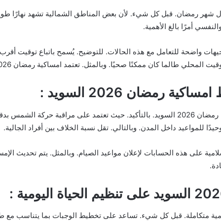
 شهر رمضان. قبل كل شيء. لأن بعض المناطق الشمالية تشهد نهارًا طويلًا 
نفسي أمرًا بالغ الأهمية.
جيهات واضحة للتعامل مع هذه الحالات. للتوضيح. يُسمح باتباع توقيت أقرب
ن ممكنًا صحيًا. وبالمثل. تعتمد امساكية رمضان 2026 السويد على هذا التوازن الفقهي الدقيق.
 رمضان 2026 السويد :
تلعب الحسابات الفلكية دورًا محوريًا في إعداد امساكية رمضان 2026 السويد. بالتأكيد. حيث ت
ًا للمواعيد داخل المدن. وبالتالي. تقل نسبة الخلاف بين أفراد الجالية.
ية على هذه الحسابات لإعلان مواعيد الصيام. وبالمثل. يتم تحديث الإمساكي
دة.
مية متكاملة. قبل كل شيء. تساعد على تخطيط الوجبات بما يتناسب مع طول 