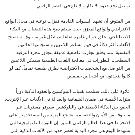
تواصل دفع حدود الابتكار والإبداع في العصر الرقمي.
من المتوقع أن تشهد السنوات القادمة قفزات نوعية في مجال الواقع
الافتراضي والواقع المعزز، حيث سيتم دمج هذه التقنيات مع الذكاء
الاصطناعي لخلق عوالم غامرة تفاعلية بشكل غير مسبوق. ستصبح
الألعاب أكثر ذكاءً في فهم مشاعر اللاعبين واستجابتها لحالتهم
النفسية، مما يخلق تجارب عاطفية عميقة تتجاوز مجرد الترفيه
السطحي. التطورات في معالجة اللغات الطبيعية ستمكن اللاعبين
من التواصل مع الشخصيات الافتراضية بطرق طبيعية تماماً، كما لو
كانوا يتحدثون مع أشخاص حقيقيين.
علاوة على ذلك، ستلعب تقنيات البلوكشين والعقود الذكية دوراً
متزايد الأهمية في ضمان الشفافية والعدالة في الألعاب عبر الإنترنت.
الجمع بين الذكاء الاصطناعي والبلوكشين سيوفر مستويات غير
مسبوقة من الأمان والثقة، مما يشجع المزيد من المستخدمين على
الانخراط في هذا العالم الرقمي المثير. إن الثورة التكنولوجية التي
نشهدها اليوم هي مجرد البداية لعصر جديد من الألعاب الذكية التي