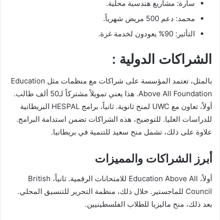
سارة: مشاريع هندسية محلية.
محمد: دعم 500 مريض شهرياً.
التأثير: 90% يعودون لخدمة غزة.
الشراكات الدولية :
بالمثل، تعتمد المؤسسة على شراكات مع منظمات مثل Education
Above All Foundation. هذا يعني تمويلاً مشتركاً لـ50 ألف طالب.
أولاً، تعاون مع UWC لمنح ثانوية. ثانياً، برامج HESPAL البريطانية
للدراسات العليا. للتوضيح، هذه الشراكات تضمن استدامة البرامج.
علاوة على ذلك، تشمل منح سعيد للتنمية في بريطانيا.
أبرز الشراكات والمميزات
أولاً، Education Above All للامتحانات الرقمية. ثانياً، British
Council للماجستير. خلال ذلك، منظمة التحرير للتنسيق المحلي.
بعد ذلك، منح ماليزيا للطلاب الفلسطينيين.