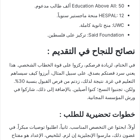
Education Above All: 50 ألف طالب مدعوم.
HESPAL: 12 منحة ماجستير سنوياً.
UWC: منح ثانوية كاملة.
Said Foundation: تركيز على فلسطين.
نصائح للنجاح في التقديم :
في الختام، لزيادة فرصكم، ركزوا على قوة الخطاب الشخصي. هذا
يعني سرد قصتكم بصدق. على سبيل المثال، أبرزوا كيف سيساهم
التعليم في غزة. نتيجة لذلك، زدتم من فرص القبول بنسبة 30%.
ولكن، تجنبوا النسخ؛ كنوا أصيلين. بالإضافة إلى ذلك، شاركوا في
ورش المؤسسة المجانية.
خطوات تحضيرية للطلب :
أولاً، ابحثوا عن التخصص المناسب. ثانياً، اطلبوا توصيات مبكراً. في
غضون ذلك، مارسوا الإنجليزية إن لزم. لتلخيص، الإعداد هو مفتاح