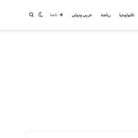
الوضع
بحث
تكنولوجيا
رياضة
عربي ودولي
تابعنا
المظلم
عن