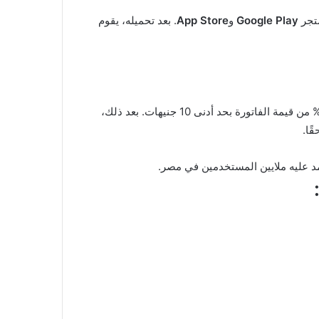
متجر
Google Play
و
App Store
. بعد تحميله، يقوم
في حال لم يتم سداد الفاتورة خلال المهلة المحددة، تبدأ الشركة في فرض غرامة مالية. عادة ما تبلغ الغرامة 10 جنيهات أو 1.5% من قيمة الفاتورة بحد أدنى 10 جنيهات. بعد ذلك،
ًا.
مد عليه ملايين المستخدمين في مصر.