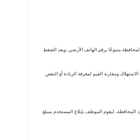
ن الفاتورة. ثم إدخال كود المحافظة متبوعًا برقم الهاتف الأرضي. وبعد الضغط
 الاستهلاك ومقارنة القيم لمعرفة الزيادة أو النقص
عبر الرقم 19777. بعد ذلك يتم إدخال رقم الهاتف وكود المحافظة، ليقوم الموظف بإبلاغ المستخدم بمبلغ