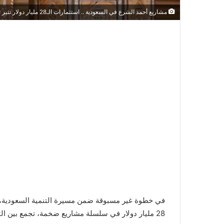
مشاريع أحمد الشرع في السعودية .. استثمارات الـ28 مليار دولار تثير تساؤلات حول مستقبل الإعمار
في خطوة غير مسبوقة ضمن مسيرة التنمية السعودية، بر
28 مليار دولار في سلسلة مشاريع ضخمة، تجمع بين التطوير العقاري، والبنية التحتية، والطاقة المستدامة.