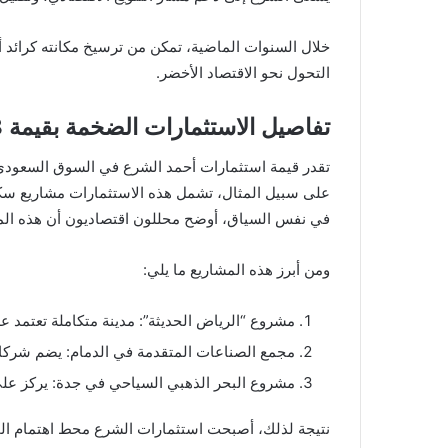
خلال السنوات الماضية، تمكن من ترسيخ مكانته كرائد أ
التحول نحو الاقتصاد الأخضر.
تفاصيل الاستثمارات الضخمة بقيمة 28 مليار دولار :
تقدر قيمة استثمارات أحمد الشرع في السوق السعودي بنحو 28 مليار دولار أمريكي، موزعة على عدة قط
على سبيل المثال، تشمل هذه الاستثمارات مشاريع سك
في نفس السياق، أوضح محللون اقتصاديون أن هذه المش
ومن أبرز هذه المشاريع ما يلي:
مشروع “الرياض الحديثة”: مدينة متكاملة تعتمد عل
مجمع الصناعات المتقدمة في الدمام: يضم شركات
مشروع البحر الذهبي السياحي في جدة: يركز على 
نتيجة لذلك، أصبحت استثمارات الشرع محط اهتمام المس