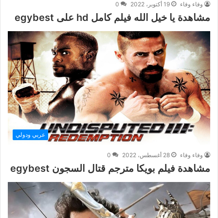
وفاء وفاء
19 أكتوبر، 2022
0
مشاهدة يا خيل الله فيلم كامل hd على egybest
عربي ودولي
وفاء وفاء
28 أغسطس، 2022
0
مشاهدة فيلم بويكا مترجم قتال السجون egybest