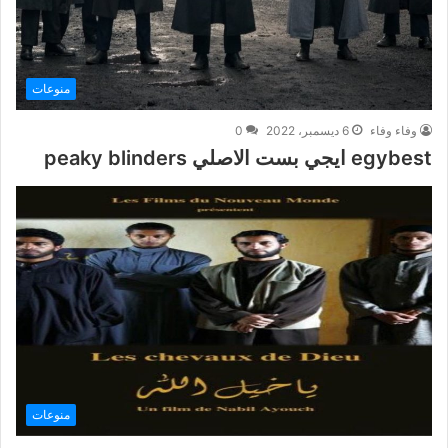
منوعات
وفاء وفاء
6 ديسمبر، 2022
0
egybest ايجي بست الاصلي peaky blinders
منوعات