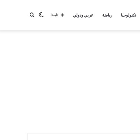
الوضع
بحث
تكنولوجيا
رياضة
عربي ودولي
تابعنا
المظلم
عن