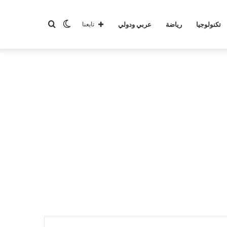
الوضع
بحث
تكنولوجيا
رياضة
عربي ودولي
تابعنا
المظلم
عن