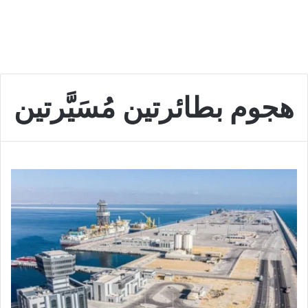
هجوم بطائرتين مُسَيَّرتين