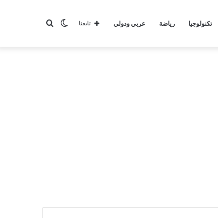
الوضع
بحث
تكنولوجيا
رياضة
عربي ودولي
تابعنا
المظلم
عن