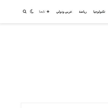
الوضع
بحث
تكنولوجيا
رياضة
عربي ودولي
تابعنا
المظلم
عن