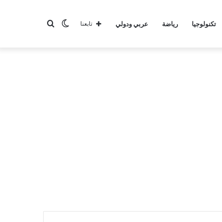
الوضع
بحث
تكنولوجيا
رياضة
عربي ودولي
تابعنا
المظلم
عن