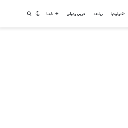
الوضع
بحث
تكنولوجيا
رياضة
عربي ودولي
تابعنا
المظلم
عن