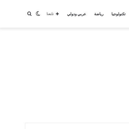
الوضع
بحث
تكنولوجيا
رياضة
عربي ودولي
تابعنا
المظلم
عن