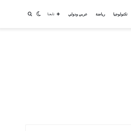
الوضع
بحث
تكنولوجيا
رياضة
عربي ودولي
تابعنا
المظلم
عن