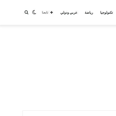
الوضع
بحث
تكنولوجيا
رياضة
عربي ودولي
تابعنا
المظلم
عن