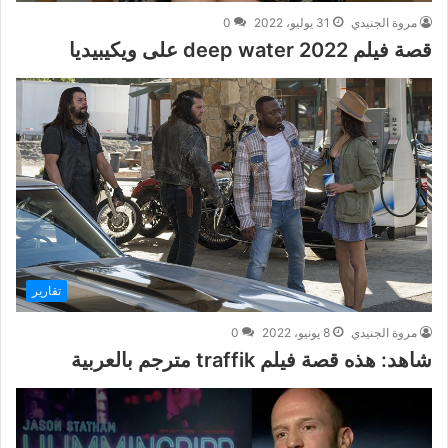
مروة الجنيدي
31 يوليو، 2022
0
قصة فيلم deep water 2022 على ويكيبيديا
تقارير
مروة الجنيدي
8 يونيو، 2022
0
شاهد: هذه قصة فيلم traffik مترجم بالعربية