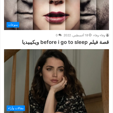
منوعات
وفاء وفاء
18 أغسطس، 2022
0
قصة فيلم before i go to sleep ويكيبيديا
مقالات وأراء