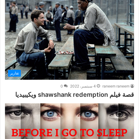
تقارير
raneem raneem
4 سبتمبر، 2022
0
قصة فيلم shawshank redemption ويكيبيديا