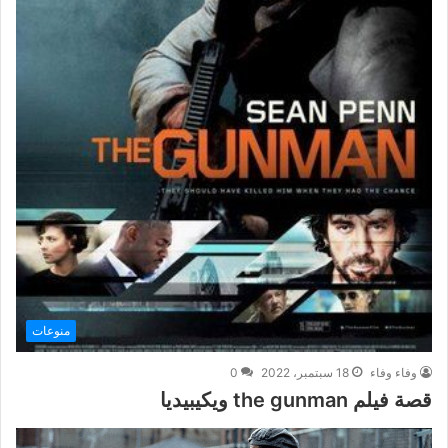
منوعات
وفاء وفاء
18 سبتمبر، 2022
0
قصة فيلم the gunman ويكيبيديا