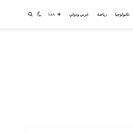
الوضع
بحث
تكنولوجيا
رياضة
عربي ودولي
تابعنا
المظلم
عن