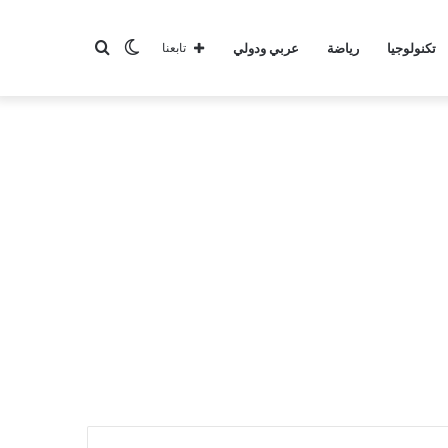
الوضع
بحث
تكنولوجيا
رياضة
عربي ودولي
تابعنا
المظلم
عن