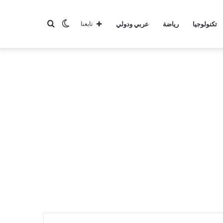
الوضع
بحث
تكنولوجيا
رياضة
عربي ودولي
تابعنا
المظلم
عن