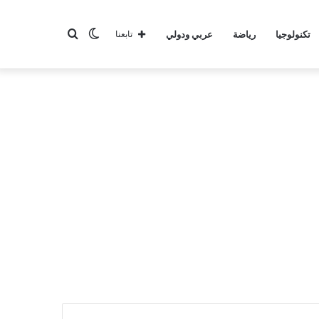
الوضع
بحث
تكنولوجيا
رياضة
عربي ودولي
تابعنا
المظلم
عن