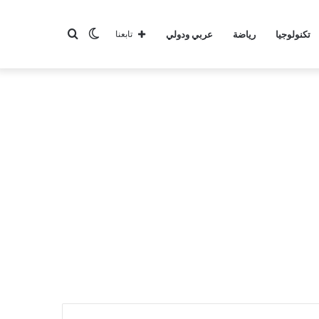
الوضع
بحث
تكنولوجيا
رياضة
عربي ودولي
تابعنا
المظلم
عن