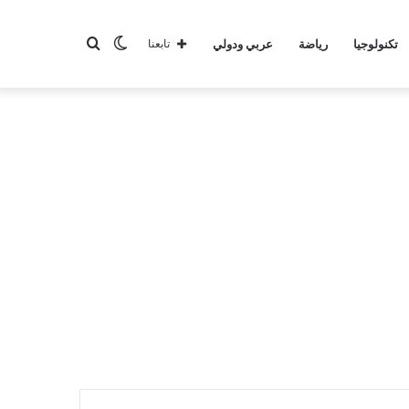
الوضع
بحث
تكنولوجيا
رياضة
عربي ودولي
تابعنا
المظلم
عن