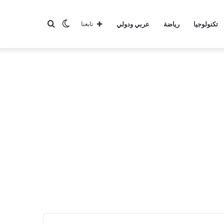
الوضع
بحث
تكنولوجيا
رياضة
عربي ودولي
تابعنا
المظلم
عن