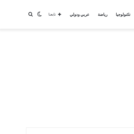
الوضع
بحث
تكنولوجيا
رياضة
عربي ودولي
تابعنا
المظلم
عن