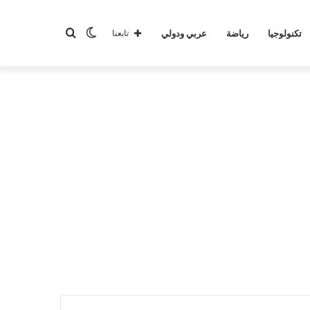
الوضع
بحث
تكنولوجيا
رياضة
عربي ودولي
تابعنا
المظلم
عن