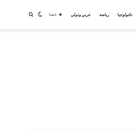
الوضع
بحث
تكنولوجيا
رياضة
عربي ودولي
تابعنا
المظلم
عن