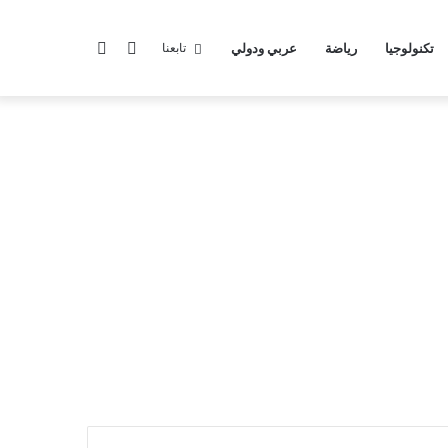
الوضع
بحث
تكنولوجيا
رياضة
عربي ودولي
تابعنا
المظلم
عن