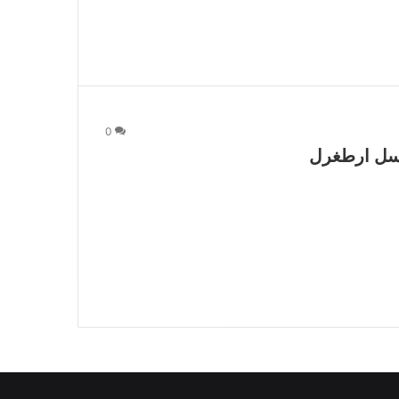
0
لسل ارطغرل