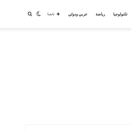
الوضع
بحث
تكنولوجيا
رياضة
عربي ودولي
تابعنا
المظلم
عن