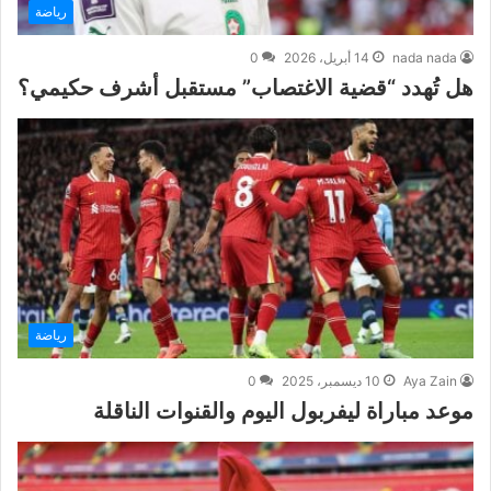
رياضة
nada nada
14 أبريل، 2026
0
هل تُهدد “قضية الاغتصاب” مستقبل أشرف حكيمي؟
رياضة
Aya Zain
10 ديسمبر، 2025
0
موعد مباراة ليفربول اليوم والقنوات الناقلة