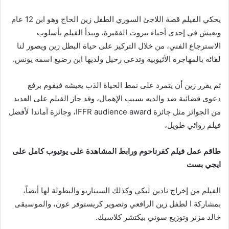
يحكي الفيلم قصة اللاجئ السوري الطفل زين الحاج وهو ابن 12 عام
ويعيش في إحدى أحياء بيروت الفقيرة، ويبدأ الفيلم بأسلوب
الاسترجاع الفني، من خلال التركيز على حياة البطل زين ويصور لنا
لقائه بالمهاجرة الأثيوبية وتدعى رحيل ولديها ابن رضيع اسمه يونس.
ثم يقرر زين أن يتمرد على نمط الحياة الذب يعيشه فيقوم برفع
دعوى قضائية ضد والديه بسبب الإهمال، وقد حاز الفيلم على العديد
من الجوائز مثل جائزة IFFR audience award، وجائزة أماندا لأفضل
فيلم روائي طويل،
طاقم عمل فيلم كفرناحوم ورابط المشاهدة على يوتيوب كامل على
ايجي بست
الفيلم من إخراج نادين لبكي وكذلك السيناريو والبطولة لها أيضاً،
بمشاركة ا لطفل زين الرافعي وتصوير كريستوفر عون، والموسيقى
خالد مزنر وتوزيع سوني بيكتشر كلاسيك.